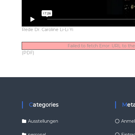
Rede Dr. Caroline Li-Li Yi
Failed to fetch Error: URL to t
(PDF)
Categories
Met
Ausstellungen
Anmel
personal
Eintra