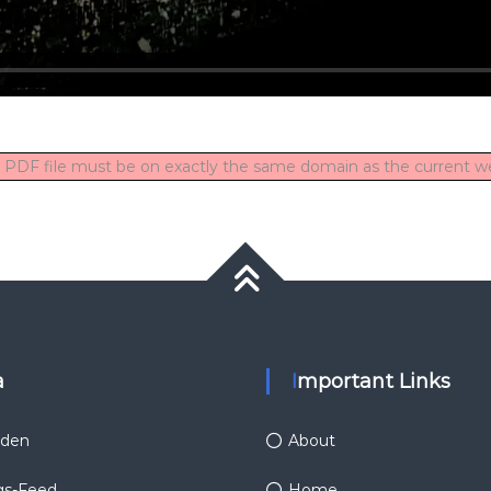
he PDF file must be on exactly the same domain as the current 
a
Important Links
den
About
gs-Feed
Home