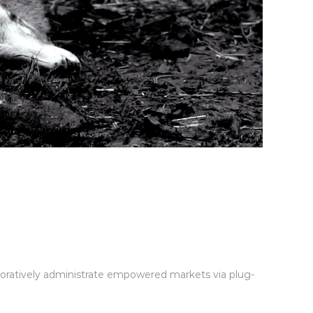
boratively administrate empowered markets via plug-