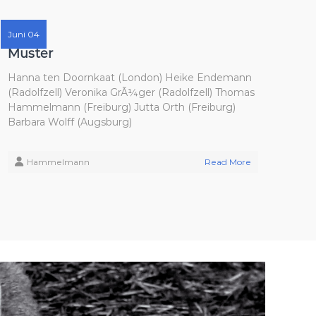
Juni 04
Muster
Hanna ten Doornkaat (London) Heike Endemann
(Radolfzell) Veronika GrÃ¼ger (Radolfzell) Thomas
Hammelmann (Freiburg) Jutta Orth (Freiburg)
Barbara Wolff (Augsburg)
Hammelmann
Read More