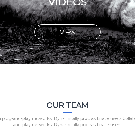
VIDEOS
View
OUR TEAM
 plug-and-play networks. Dynamically procras tinate users.Colla
and-play networks. Dynamically procras tinate users.