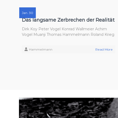
Jan. 30
Das langsame Zerbrechen der Realität
Dirk Koy Peter Vogel Konrad Wallmeier Achim
Vogel Muanji Thomas Hammelmann Roland Krieg
Hammelmann
Read More