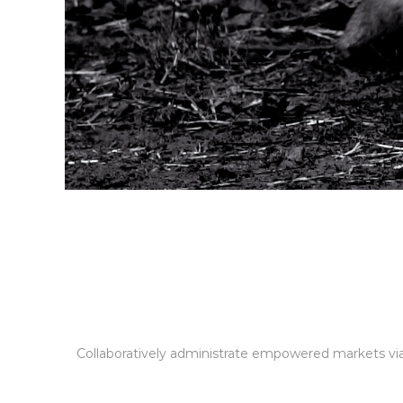
Collaboratively administrate empowered markets via