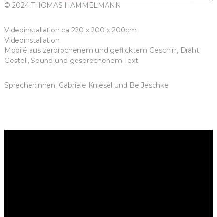
© 2024 THOMAS HAMMELMANN
Videoinstallation ca 220 x 200 x 200cm
Videoinstallation
Mobilé aus zerbrochenem und geflicktem Geschirr, Draht
Gestell, Sound und gesprochenem Text.
Sprecher:innen: Gabriele Kniesel und Be Jeschke