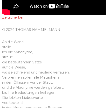
Zeitscherben
© 2024 THOMAS HAMMELMANN
An die Wand
stelle
ich die Synonyme,
streue
die bedeutenden Sätze
auf die Wiese,
wo sie schreiend und heulend verfaulen.
Verbrennen sollen alle Metaphern
in den Ölfässern vor der Stadt,
und die Akronyme werden gefoltert,
bis ihre Bedeutungen freiliegen.
Die letzten Liebesworte
verstecke ich
in den längst vergessenen Bunkern.