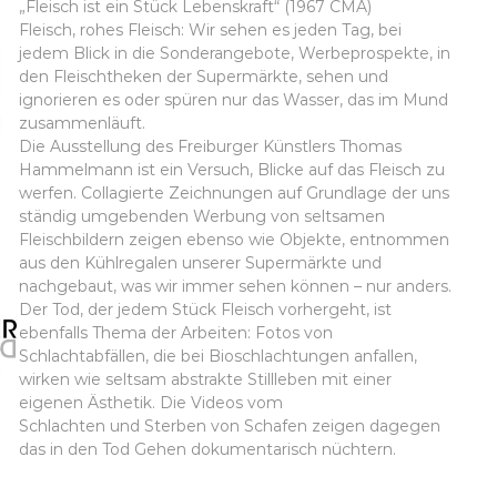
„Fleisch ist ein Stück Lebenskraft“ (1967 CMA)
Fleisch, rohes Fleisch: Wir sehen es jeden Tag, bei
jedem Blick in die Sonderangebote, Werbeprospekte, in
den Fleischtheken der Supermärkte, sehen und
ignorieren es oder spüren nur das Wasser, das im Mund
zusammenläuft.
Die Ausstellung des Freiburger Künstlers Thomas
Hammelmann ist ein Versuch, Blicke auf das Fleisch zu
werfen. Collagierte Zeichnungen auf Grundlage der uns
ständig umgebenden Werbung von seltsamen
Fleischbildern zeigen ebenso wie Objekte, entnommen
aus den Kühlregalen unserer Supermärkte und
nachgebaut, was wir immer sehen können – nur anders.
Der Tod, der jedem Stück Fleisch vorhergeht, ist
ebenfalls Thema der Arbeiten: Fotos von
Schlachtabfällen, die bei Bioschlachtungen anfallen,
wirken wie seltsam abstrakte Stillleben mit einer
eigenen Ästhetik. Die Videos vom
Schlachten und Sterben von Schafen zeigen dagegen
das in den Tod Gehen dokumentarisch nüchtern.