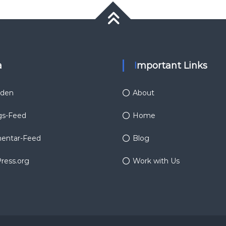
a
Important Links
den
About
gs-Feed
Home
ntar-Feed
Blog
ress.org
Work with Us