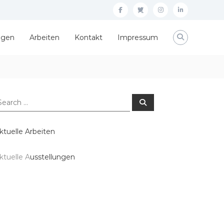
facebook
twitter
instagram
linkedin
ngen
Arbeiten
Kontakt
Impressum
earch
Search
r:
ktuelle Arbeiten
ktuelle A
usstellungen