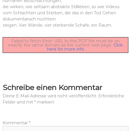
humanen Bioschlachtungen,
die wirken, wie seltsam abstrakte Stillleben, so wie Videos
vom Schlachten und Sterben, die das in den Tod Gehen
dokumentarisch nüchtern
zeigen. Vier Wände, vier sterbende Schafe, ein Raum.
Failed to fetch Error: URL to the PDF file must be on
exactly the same domain as the current web page.
Click
here for more info
Schreibe einen Kommentar
Deine E-Mail-Adresse wird nicht veröffentlicht.
Erforderliche
Felder sind mit
*
markiert
Kommentar
*